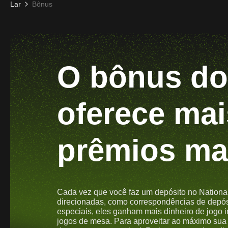
Lar
Bônus
O bônus do 
oferece mai
prêmios ma
Cada vez que você faz um depósito no National
direcionadas, como correspondências de depósi
especiais, eles ganham mais dinheiro de jogo 
jogos de mesa. Para aproveitar ao máximo sua 