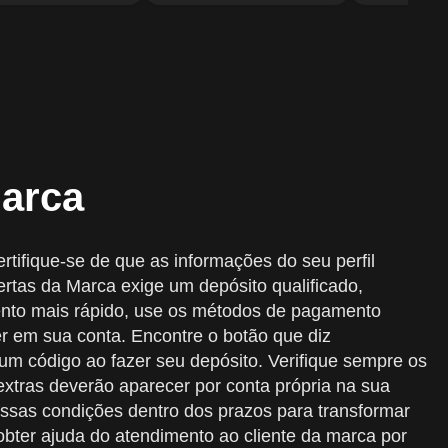
marca
tifique-se de que as informações do seu perfil
ertas da Marca exige um depósito qualificado,
mento mais rápido, use os métodos de pagamento
r em sua conta. Encontre o botão que diz
 um código ao fazer seu depósito. Verifique sempre os
extras deverão aparecer por conta própria na sua
essas condições dentro dos prazos para transformar
obter ajuda do atendimento ao cliente da marca por