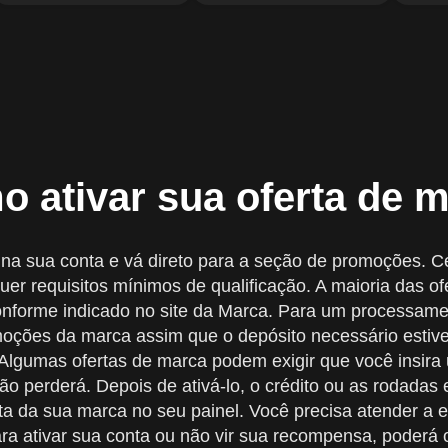
 ativar sua oferta de 
a sua conta e vá direto para a seção de promoções. Cer
er requisitos mínimos de qualificação. A maioria das of
 conforme indicado no site da Marca. Para um processa
moções da marca assim que o depósito necessário estive
 Algumas ofertas de marca podem exigir que você insira
o perderá. Depois de ativá-lo, o crédito ou as rodadas 
rta da sua marca no seu painel. Você precisa atender a 
ra ativar sua conta ou não vir sua recompensa, poderá 