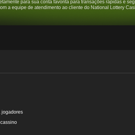
etamente para sua conta favorita para transações rápidas e seg
om a equipe de atendimento ao cliente do National Lottery Casi
 jogadores
 cassino