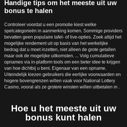
Handige tips om het meeste uit uw
bonus te halen
Controleer voordat u een promotie kiest welke
spelcategorieën in aanmerking komen. Sommige providers
bevatten geen populaire tafel- of live-opties. Zoek altijd het
mogelijke rendement uit op basis van het werkelijke
bedrag dat u moet inzetten, niet alleen de grote getallen
maar ook de mogelijke uitkomsten. ... Volg cumulatieve
opnames via in-platform tools om een beter idee te krijgen
van hoe dichtbij u bent. Eigenaar van een opname.
Uiteindelijk kiezen gebruikers die eerlijke voorwaarden en
hogere bovengrenzen willen vaak voor National Lottery
Casino, vooral als ze grotere winsten willen uitbetalen in .
Hoe u het meeste uit uw
bonus kunt halen