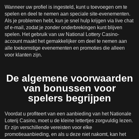
Wanneer uw profiel is ingesteld, kunt u toevoegen om te
spelen en deel te nemen aan speciale site-evenementen.
Als je problemen hebt, kun je snel hulp krijgen via live chat
of e-mail, zodat je zonder onderbrekingen kunt blijven
spelen. Het gebruik van uw National Lottery Casino-
account maakt het gemakkelijker om deel te nemen aan
alle toekomstige evenementen en promoties die alleen
voor klanten zijn.
De algemene voorwaarden
van bonussen voor
spelers begrijpen
Voordat u profiteert van een aanbieding van het Nationale
Loterij Casino, moet u de kleine lettertjes zorgvuldig lezen.
Er zijn verschillende vereisten voor elke
promotieaanbieding, en als u deze niet nakomt, kan het