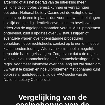
afgerond of als het bedrag van de intrekking meer
veiligheidscontroles vereist, kunnen er vertragingen
optreden. National Lottery Casino zet de veiligheid van
spelers op de eerste plaats, dus voor nieuwe uitbetalingen
is altijd een geldig identiteitsbewijs en een bewijs van
adres van de afgelopen maanden vereist. Als u problemen
ondervindt, kunt u updates over uw status krijgen of
eventuele vragen over openstaande procedures
ophelderen door rechtstreeks contact op te nemen met de
klantenondersteuning. Als u van komt, moet u mogelijk
bepaalde bankregels volgen. Zorg ervoor dat u de regels
kent voor valutaomrekenings- of opnamebelastingen in uw
regio. Voor meer informatie over hoe lang het zal duren om
uw winst te krijgen en hoe u problemen met opnames kunt
oplossen, raadpleegt u altijd de FAQ-sectie van de
National Lottery Casino-site.
Vergelijking van de
casinobonus van de