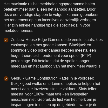
Het maximale uit het merkbeloningsprogramma halen
betekent meer dan alleen het aanbod aanzetten. Door
deze eenvoudige stappen te volgen, kunnen gebruikers
het rendement op hun incentives aanzienlijk verhogen.
Hier zijn enkele handige tips die specifiek zijn voor
merkdeelnemers.
Zet Low House Edge Games op de eerste plaats: kies
casinospellen met goede kansen. Blackjack en
sommige video poker games hebben meestal een
hoger theoretisch rendement voor speler (RTP)
percentage. Dit betekent dat de spellen langer
meegaan en het aanbod van het merk meer waard is.
Gebruik Game Contribution Rates in je voordeel:
Bekijk goed welke entertainmentopties je helpen het
meest aan je inzetvereisten te voldoen. Slots tellen
meestal voor 100%, maar tafel- en livespellen
misschien niet. Gebruik de lijst van het merk om je
inspanningen te richten op de gebieden waar je de