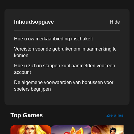
Inhoudsopgave
Hide
Hoe u uw merkaanbieding inschakelt
Vereisten voor de gebruiker om in aanmerking te
komen
Hoe u zich in stappen kunt aanmelden voor een
account
De algemene voorwaarden van bonussen voor
spelers begrijpen
Fouten die mensen maken bij het claimen van
casinobonussen
Top Games
Zie alles
Lijst met games die bonussen kunnen gebruiken
Hoe u uw bonusweddenschap kunt bijhouden