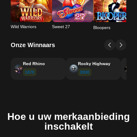
Eye houden op realtime gegevens
Making Your Play Better
Geld uit bonusfondsen halen
Wild Warriors
Sweet 27
Bloopers
I
Vergelijking van de casinobonus van de
Nationale Loterij met andere aanbiedingen
Onze Winnaars
Belangrijke statistieken voor bonusvergelijking
Handige tips om het meeste uit uw bonus te
Red Rhino
Rocky Highway
V
halen
187€
393€
Hoe u het meeste uit uw bonus kunt halen
Problemen oplossen met bonusactivering voor
spelers vanaf
Veelvoorkomende technische problemen en hoe
u deze kunt oplossen
Hoe u uw merkaanbieding
In contact komen met merkondersteuning
inschakelt
Vragen over bonussen? Contact Support