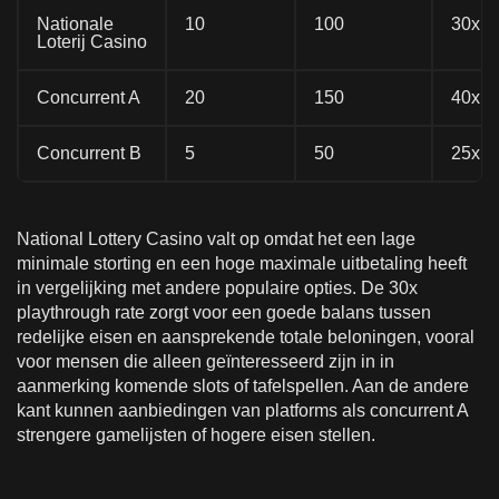
Nationale
10
100
30x
Loterij Casino
Concurrent A
20
150
40x
Concurrent B
5
50
25x
National Lottery Casino valt op omdat het een lage
minimale storting en een hoge maximale uitbetaling heeft
in vergelijking met andere populaire opties. De 30x
playthrough rate zorgt voor een goede balans tussen
redelijke eisen en aansprekende totale beloningen, vooral
voor mensen die alleen geïnteresseerd zijn in in
aanmerking komende slots of tafelspellen. Aan de andere
kant kunnen aanbiedingen van platforms als concurrent A
strengere gamelijsten of hogere eisen stellen.