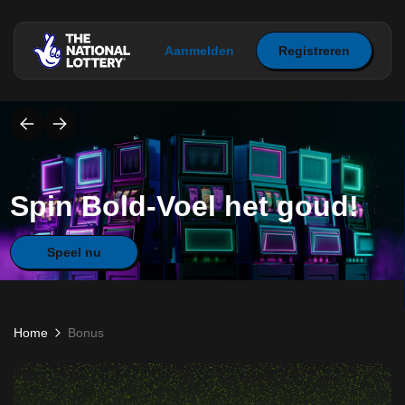
Aanmelden
Registreren
Spin Bold-Voel het goud!
Speel nu
Home
Bonus