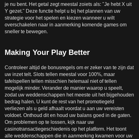
je nu bent. Het getal zegt meestal zoiets als: "Je hebt X uit
Y gezet." Deze functie helpt u bij het plannen van uw
strategie voor het spelen en kiezen wanneer u wilt
overschakelen naar in aanmerking komende games om
sneller te bewegen.
Making Your Play Better
Controleer altijd de bonusregels om er zeker van te zijn dat
uw inzet telt. Slots tellen meestal voor 100%, maar
tafelspellen tellen misschien helemaal niet of tellen
mogelijk minder. Verander de manier waarop u speelt,
zodat uw weddenschappen het meeste uit het bijgehouden
bedrag halen. U kunt de rest van het promotiegeld
verliezen als u geld afhaalt voordat u aan uw vereisten
voldoet. Onthoud dit en houd uw balans goed in de gaten.
Om problemen op te lossen, kijk naar uw
casinotransactiegeschiedenis op het platform. Het toont
alle weddenschappen die in aanmerking kwamen voor uw