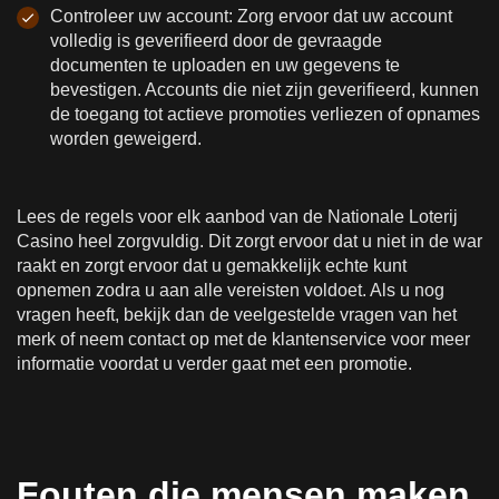
Controleer uw account: Zorg ervoor dat uw account
volledig is geverifieerd door de gevraagde
documenten te uploaden en uw gegevens te
bevestigen. Accounts die niet zijn geverifieerd, kunnen
de toegang tot actieve promoties verliezen of opnames
worden geweigerd.
Lees de regels voor elk aanbod van de Nationale Loterij
Casino heel zorgvuldig. Dit zorgt ervoor dat u niet in de war
raakt en zorgt ervoor dat u gemakkelijk echte kunt
opnemen zodra u aan alle vereisten voldoet. Als u nog
vragen heeft, bekijk dan de veelgestelde vragen van het
merk of neem contact op met de klantenservice voor meer
informatie voordat u verder gaat met een promotie.
Fouten die mensen maken