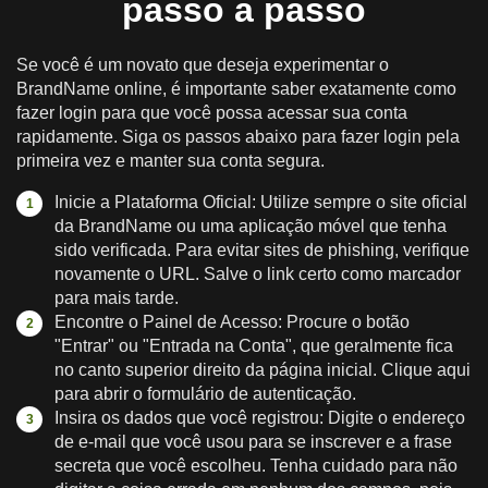
passo a passo
Se você é um novato que deseja experimentar o
BrandName online, é importante saber exatamente como
fazer login para que você possa acessar sua conta
rapidamente. Siga os passos abaixo para fazer login pela
primeira vez e manter sua conta segura.
Inicie a Plataforma Oficial: Utilize sempre o site oficial
da BrandName ou uma aplicação móvel que tenha
sido verificada. Para evitar sites de phishing, verifique
novamente o URL. Salve o link certo como marcador
para mais tarde.
Encontre o Painel de Acesso: Procure o botão
"Entrar" ou "Entrada na Conta", que geralmente fica
no canto superior direito da página inicial. Clique aqui
para abrir o formulário de autenticação.
Insira os dados que você registrou: Digite o endereço
de e-mail que você usou para se inscrever e a frase
secreta que você escolheu. Tenha cuidado para não