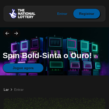
Entrar
Registrar
Spin Bold-Sinta o Ouro!
Jogue agora
Lar
Entrar