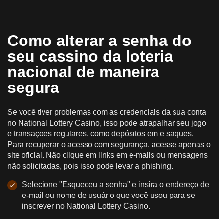
Como alterar a senha do
seu cassino da loteria
nacional de maneira
segura
Se você tiver problemas com as credenciais da sua conta
no National Lottery Casino, isso pode atrapalhar seu jogo
e transações regulares, como depósitos em e saques.
Para recuperar o acesso com segurança, acesse apenas o
site oficial. Não clique em links em e-mails ou mensagens
não solicitadas, pois isso pode levar a phishing.
Selecione "Esqueceu a senha" e insira o endereço de
e-mail ou nome de usuário que você usou para se
inscrever no National Lottery Casino.