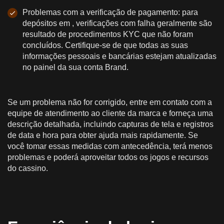
Problemas com a verificação de pagamento: para
depósitos em , verificações com falha geralmente são
resultado de procedimentos KYC que não foram
concluídos. Certifique-se de que todas as suas
informações pessoais e bancárias estejam atualizadas
no painel da sua conta Brand.
Se um problema não for corrigido, entre em contato com a
equipe de atendimento ao cliente da marca e forneça uma
descrição detalhada, incluindo capturas de tela e registros
de data e hora para obter ajuda mais rapidamente. Se
você tomar essas medidas com antecedência, terá menos
problemas e poderá aproveitar todos os jogos e recursos
do cassino.