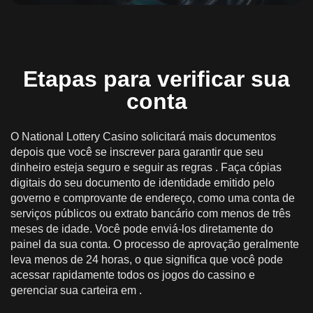
Etapas para verificar sua
conta
O National Lottery Casino solicitará mais documentos
depois que você se inscrever para garantir que seu
dinheiro esteja seguro e seguir as regras . Faça cópias
digitais do seu documento de identidade emitido pelo
governo e comprovante de endereço, como uma conta de
serviços públicos ou extrato bancário com menos de três
meses de idade. Você pode enviá-los diretamente do
painel da sua conta. O processo de aprovação geralmente
leva menos de 24 horas, o que significa que você pode
acessar rapidamente todos os jogos do cassino e
gerenciar sua carteira em .