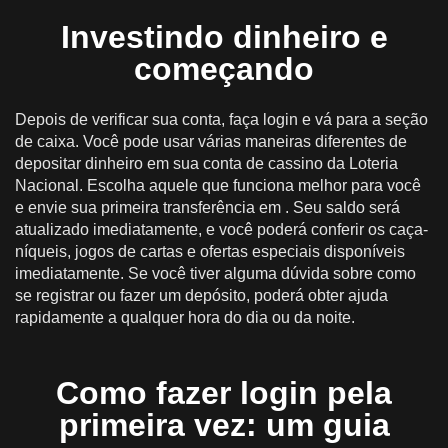
Investindo dinheiro e
começando
Depois de verificar sua conta, faça login e vá para a seção
de caixa. Você pode usar várias maneiras diferentes de
depositar dinheiro em sua conta de cassino da Loteria
Nacional. Escolha aquele que funciona melhor para você
e envie sua primeira transferência em . Seu saldo será
atualizado imediatamente, e você poderá conferir os caça-
níqueis, jogos de cartas e ofertas especiais disponíveis
imediatamente. Se você tiver alguma dúvida sobre como
se registrar ou fazer um depósito, poderá obter ajuda
rapidamente a qualquer hora do dia ou da noite.
Como fazer login pela
primeira vez: um guia