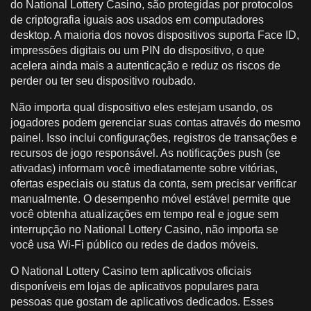
do National Lottery Casino, são protegidas por protocolos
de criptografia iguais aos usados em computadores
desktop. A maioria dos novos dispositivos suporta Face ID,
impressões digitais ou um PIN do dispositivo, o que
acelera ainda mais a autenticação e reduz os riscos de
perder ou ter seu dispositivo roubado.
Não importa qual dispositivo eles estejam usando, os
jogadores podem gerenciar suas contas através do mesmo
painel. Isso inclui configurações, registros de transações e
recursos de jogo responsável. As notificações push (se
ativadas) informam você imediatamente sobre vitórias,
ofertas especiais ou status da conta, sem precisar verificar
manualmente. O desempenho móvel estável permite que
você obtenha atualizações em tempo real e jogue sem
interrupção no National Lottery Casino, não importa se
você usa Wi-Fi público ou redes de dados móveis.
O National Lottery Casino tem aplicativos oficiais
disponíveis em lojas de aplicativos populares para
pessoas que gostam de aplicativos dedicados. Esses