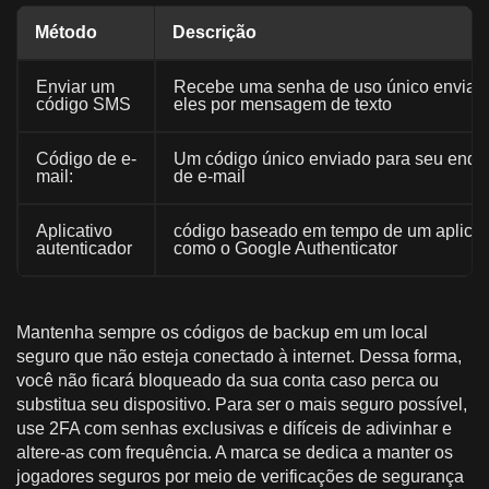
Método
Descrição
Enviar um
Recebe uma senha de uso único enviad
código SMS
eles por mensagem de texto
Código de e-
Um código único enviado para seu ende
mail:
de e-mail
Aplicativo
código baseado em tempo de um aplicat
autenticador
como o Google Authenticator
Mantenha sempre os códigos de backup em um local
seguro que não esteja conectado à internet. Dessa forma,
você não ficará bloqueado da sua conta caso perca ou
substitua seu dispositivo. Para ser o mais seguro possível,
use 2FA com senhas exclusivas e difíceis de adivinhar e
altere-as com frequência. A marca se dedica a manter os
jogadores seguros por meio de verificações de segurança