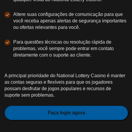
Opções de contato disponíveis
Ferramentas de autoatendimento
Altere suas configurações de comunicação para que
você receba apenas alertas de segurança importantes
Integração de pagamento segura após efetuar
ou ofertas relevantes para você.
login: Experiência dos jogadores
Monitoramento de transações em tempo real
Para questões técnicas ou resolução rápida de
Proteção de Dados e Limites de Pagamento
problemas, você sempre pode entrar em contato
diretamente com o suporte ao cliente.
Aproveitando promoções e bônus baseados em
login
A principal prioridade do National Lottery Casino é manter
as contas seguras e flexíveis para que os jogadores
possam desfrutar de jogos populares e recursos de
suporte sem problemas.
Faça login agora