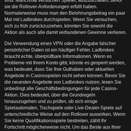
sind. Manchmal versuchen Spieler, auszuschalten, bevor
sie die Rollover-Anforderungen erfüllt haben.
Normalerweise muss man den Belohnungsbetrag ein paar
Mal mit Ladbrokes durchspielen. Wenn Sie versuchen,
sich zu früh zurückzuziehen, könnten Sie sowohl die
Aktion als auch alle damit verbundenen Gewinne verlieren.
Die Verwendung eines VPN oder die Angabe falscher
persönlicher Daten ist ein häufiger Fehler. Ladbrokes
braucht echte, überprüfbare Informationen. Wenn es
Probleme mit Ihrem Konto gibt, könnte es gesperrt werden,
was bedeutet, dass Sie Ihre Guthaben oder aktuellen
Angebote in Casinospielen nicht sehen können. Bevor Sie
die neuesten Angebote von Ladbrokes nutzen, lesen Sie
unbedingt alle Geschäftsbedingungen für jede Casino-
Aktion. Dies bedeutet, über die Grundregeln
hinauszugehen und zu prüfen, ob sich einige
Spielautomaten, Tischspiele oder Live-Dealer-Spiele auf
unterschiedliche Weise auf den Rollover auswirken. Wenn
Sie keine Qualifikationsspiele bestreiten, zählt Ihr
Fortschritt möglicherweise nicht. Um das Beste aus Ihrer