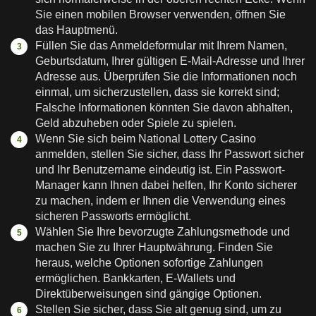
Sie einen mobilen Browser verwenden, öffnen Sie
das Hauptmenü.
Füllen Sie das Anmeldeformular mit Ihrem Namen,
Geburtsdatum, Ihrer gültigen E-Mail-Adresse und Ihrer
Adresse aus. Überprüfen Sie die Informationen noch
einmal, um sicherzustellen, dass sie korrekt sind;
Falsche Informationen könnten Sie davon abhalten,
Geld abzuheben oder Spiele zu spielen.
Wenn Sie sich beim National Lottery Casino
anmelden, stellen Sie sicher, dass Ihr Passwort sicher
und Ihr Benutzername eindeutig ist. Ein Passwort-
Manager kann Ihnen dabei helfen, Ihr Konto sicherer
zu machen, indem er Ihnen die Verwendung eines
sicheren Passworts ermöglicht.
Wählen Sie Ihre bevorzugte Zahlungsmethode und
machen Sie zu Ihrer Hauptwährung. Finden Sie
heraus, welche Optionen sofortige Zahlungen
ermöglichen. Bankkarten, E-Wallets und
Direktüberweisungen sind gängige Optionen.
Stellen Sie sicher, dass Sie alt genug sind, um zu