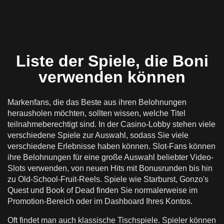
Liste der Spiele, die Boni
verwenden können
Markenfans, die das Beste aus ihren Belohnungen
herausholen möchten, sollten wissen, welche Titel
teilnahmeberechtigt sind. In der Casino-Lobby stehen viele
verschiedene Spiele zur Auswahl, sodass Sie viele
verschiedene Erlebnisse haben können. Slot-Fans können
ihre Belohnungen für eine große Auswahl beliebter Video-
Slots verwenden, von neuen Hits mit Bonusrunden bis hin
zu Old-School-Fruit-Reels. Spiele wie Starburst, Gonzo's
Quest und Book of Dead finden Sie normalerweise im
Promotion-Bereich oder im Dashboard Ihres Kontos.
Oft findet man auch klassische Tischspiele. Spieler können