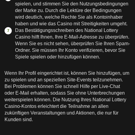
spielen, und stimmen Sie den Nutzungsbedingungen
der Marke zu. Durch die Lektüre der Bedingungen
wird deutlich, welche Rechte Sie als Kontoinhaber
haben und wie das Casino mit Streitigkeiten umgeht.
Das Bestätigungsschreiben des National Lottery
Casino hilft Ihnen, Ihre E-Mail-Adresse zu überprüfen.
Wenn Sie es nicht sehen, überprüfen Sie Ihren Spam-
Ordner. Sie müssen Ihr Konto verifizieren, bevor Sie
Spiele spielen oder hinzufügen können.
Wenn Ihr Profil eingerichtet ist, können Sie hinzufügen, um
zu spielen und an speziellen Site-Events teilzunehmen.
Bei Problemen können Sie schnell Hilfe per Live-Chat
oder E-Mail erhalten, sodass Sie ohne Unterbrechungen
weiterspielen können. Die Nutzung Ihres National Lottery
Casino-Kontos erleichtert die Teilnahme an allen
zukünftigen Veranstaltungen und Aktionen, die nur für
Kunden sind.