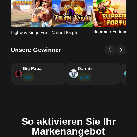
Echtzeitdaten im Auge behalten
So verbessern Sie Ihr Spiel
Geld aus Bonusfonds abheben
Supreme Fortune
Highway Kings Pro
Valiant Knigh
Vergleich des National Lottery Casino Bonus mit
anderen Angeboten
Unsere Gewinner
Wichtige Kennzahlen für den Bonusvergleich
Nützliche Tipps, um das Beste aus Ihrem Bonus
Big Papa
Dannie
G
herauszuholen
81€
289€
So holen Sie das Beste aus Ihrem Bonus heraus
Behebung von Problemen mit der
Bonusaktivierung für Spieler von
Häufige technische Probleme und wie man sie
behebt
So aktivieren Sie Ihr
Kontakt mit dem Markensupport aufnehmen
Markenangebot