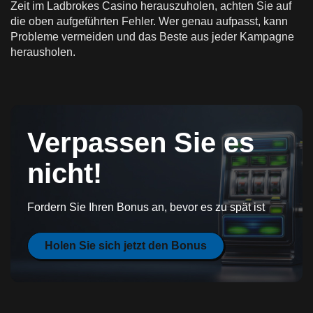
Zeit im Ladbrokes Casino herauszuholen, achten Sie auf
die oben aufgeführten Fehler. Wer genau aufpasst, kann
Probleme vermeiden und das Beste aus jeder Kampagne
herausholen.
Verpassen Sie es
nicht!
Fordern Sie Ihren Bonus an, bevor es zu spät ist
Holen Sie sich jetzt den Bonus