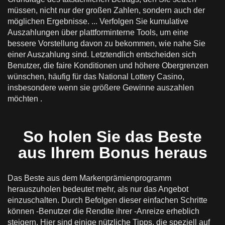
müssen, nicht nur der großen Zahlen, sondern auch der
möglichen Ergebnisse. ... Verfolgen Sie kumulative
Auszahlungen über plattforminterne Tools, um eine
bessere Vorstellung davon zu bekommen, wie nahe Sie
einer Auszahlung sind. Letztendlich entscheiden sich
Benutzer, die faire Konditionen und höhere Obergrenzen
wünschen, häufig für das National Lottery Casino,
insbesondere wenn sie größere Gewinne auszahlen
möchten .
So holen Sie das Beste
aus Ihrem Bonus heraus
Das Beste aus dem Markenprämienprogramm
herauszuholen bedeutet mehr, als nur das Angebot
einzuschalten. Durch Befolgen dieser einfachen Schritte
können -Benutzer die Rendite ihrer -Anreize erheblich
steigern. Hier sind einige nützliche Tipps, die speziell auf