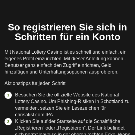
So registrieren Sie sich in
Schritten für ein Konto
Mit National Lottery Casino ist es schnell und einfach, ein
eigenes Profil einzurichten. Mit dieser Anleitung können -
Benutzer ganz einfach den Zugriff einrichten, Geld
hinzufügen und Unterhaltungsoptionen ausprobieren.
Aktionstipps für jeden Schritt
Besuchen Sie die offizielle Website des National
Lottery Casino. Um Phishing-Risiken in Schottland zu
vermeiden, setzen Sie ein Lesezeichen für
chrisalist.com IPA.
Klicken Sie auf der Startseite auf die Schaltfläche
„Registrieren“ oder „Registrieren“. Der Link befindet
sich normalerweise in der oberen rechten Ecke. Wenn