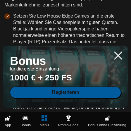
Markenteilnehmer zugeschnitten sind.
Setzen Sie Low House Edge Games an die erste
Stelle: Wählen Sie Casinospiele mit guten Quoten.
Blackjack und einige Videopokerspiele haben
normalerweise einen höheren theoretischen Return to
Player (RTP)-Prozentsatz. Das bedeutet, dass die
Spiele länger halten und das Angebot der Marke mehr
wert ist.
Bonus
für die erste Einzahlung
Nutzen Sie die Spielbeitragssätze zu Ihrem Vorteil:
1000 € + 250 FS
Schauen Sie sich genau an, welche
Unterhaltungsmöglichkeiten Ihnen helfen, Ihre
Wettanforderungen am besten zu erfüllen.
Registrieren
Spielautomaten zählen normalerweise zu 100 %,
Tisch- und Live-Spiele jedoch möglicherweise nicht.
Nutzen Sie die Liste der Marke, um Ihre Bemühungen
auf die Bereiche zu konzentrieren, in denen Sie die
größten Fortschritte erzielen können.
App
Bonus
Menü
Promo-Code
Bonus ohne Einzahlung