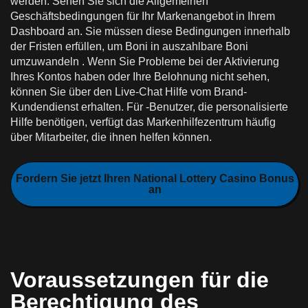
werden. Sehen Sie sich die Allgemeinen
Geschäftsbedingungen für Ihr Markenangebot in Ihrem
Dashboard an. Sie müssen diese Bedingungen innerhalb
der Fristen erfüllen, um Boni in auszahlbare Boni
umzuwandeln . Wenn Sie Probleme bei der Aktivierung
Ihres Kontos haben oder Ihre Belohnung nicht sehen,
können Sie über den Live-Chat Hilfe vom Brand-
Kundendienst erhalten. Für -Benutzer, die personalisierte
Hilfe benötigen, verfügt das Markenhilfezentrum häufig
über Mitarbeiter, die ihnen helfen können.
Fordern Sie jetzt Ihren National Lottery Casino Bonus
an
Voraussetzungen für die
Berechtigung des