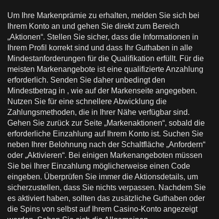
Fragen zu Boni? Kontakt Support
Um Ihre Markenprämie zu erhalten, melden Sie sich bei
So gelangen Sie zum Hilfecenter
Ihrem Konto an und gehen Sie direkt zum Bereich
Welche Probleme der Support bei der Klärung
„Aktionen“. Stellen Sie sicher, dass die Informationen in
helfen kann
Ihrem Profil korrekt sind und dass Ihr Guthaben in alle
Mindestanforderungen für die Qualifikation erfüllt. Für die
meisten Markenangebote ist eine qualifizierte Anzahlung
erforderlich. Senden Sie daher unbedingt den
Mindestbetrag in , wie auf der Markenseite angegeben.
Nutzen Sie für eine schnellere Abwicklung die
Zahlungsmethoden, die in Ihrer Nähe verfügbar sind.
Gehen Sie zurück zur Seite „Markenaktionen“, sobald die
erforderliche Einzahlung auf Ihrem Konto ist. Suchen Sie
neben Ihrer Belohnung nach der Schaltfläche „Anfordern“
oder „Aktivieren“. Bei einigen Markenangeboten müssen
Sie bei Ihrer Einzahlung möglicherweise einen Code
eingeben. Überprüfen Sie immer die Aktionsdetails, um
sicherzustellen, dass Sie nichts verpassen. Nachdem Sie
es aktiviert haben, sollten das zusätzliche Guthaben oder
die Spins von selbst auf Ihrem Casino-Konto angezeigt