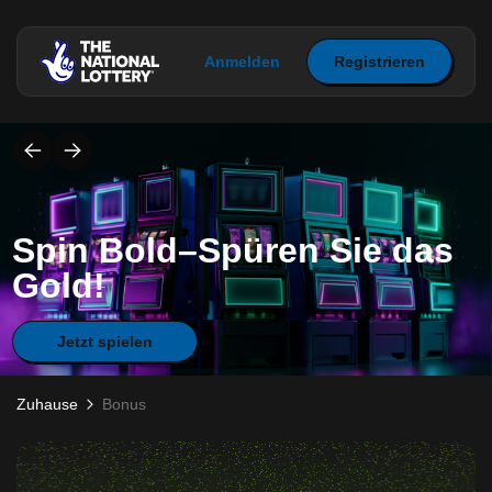
Anmelden
Registrieren
Spin Bold–Spüren Sie das
Gold!
Jetzt spielen
Zuhause
Bonus