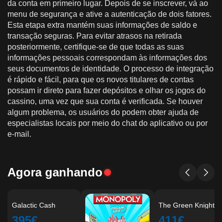
da conta em primeiro lugar. Depois de se inscrever, vá ao
menu de segurança e ative a autenticação de dois fatores.
Esta etapa extra mantém suas informações de saldo e
transação seguras. Para evitar atrasos na retirada
posteriormente, certifique-se de que todas as suas
informações pessoais correspondam às informações dos
seus documentos de identidade. O processo de integração
é rápido e fácil, para que os novos titulares de contas
possam ir direto para fazer depósitos e olhar os jogos do
cassino, uma vez que sua conta é verificada. Se houver
algum problema, os usuários do podem obter ajuda de
especialistas locais por meio do chat do aplicativo ou por
e-mail.
Agora ganhando