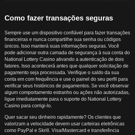
Como fazer transações seguras
Sempre use um dispositivo confiável para fazer transações
financeiras e nunca compartilhe sua senha ou códigos
únicos. Isso manterá suas informações seguras. Você
pode adicionar outra camada de segurança à sua conta do
National Lottery Casino ativando a autenticação de dois
fatores. Isso acontecerá antes que qualquer solicitação de
pagamento seja processada. Verifique o saldo da sua
conta em com frequência e use o painel do seu perfil para
verificar seus históricos de pagamentos. Se você observar
algum comportamento estranho ou ações não autorizadas,
ligue imediatamente para o suporte do National Lottery
Casino para corrigi-lo.
Quer sacar seu dinheiro rapidamente? Os clientes que
valorizam a velocidade devem usar carteiras eletrônicas
como PayPal e Skrill. Visa/Mastercard e transferência