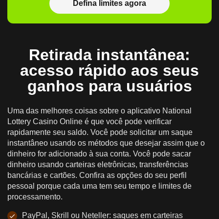
Defina limites agora
Retirada instantânea:
acesso rápido aos seus
ganhos para usuários
Uma das melhores coisas sobre o aplicativo National
Lottery Casino Online é que você pode verificar
rapidamente seu saldo. Você pode solicitar um saque
instantâneo usando os métodos que desejar assim que o
dinheiro for adicionado à sua conta. Você pode sacar
dinheiro usando carteiras eletrônicas, transferências
bancárias e cartões. Confira as opções do seu perfil
pessoal porque cada uma tem seu tempo e limites de
processamento.
PayPal, Skrill ou Neteller: saques em carteiras