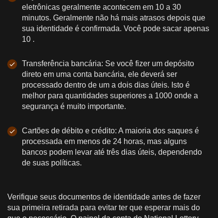
eletrônicas geralmente acontecem em 10 a 30
minutos. Geralmente não há mais atrasos depois que
sua identidade é confirmada. Você pode sacar apenas
10 .
Transferência bancária: Se você fizer um depósito
direto em uma conta bancária, ele deverá ser
processado dentro de um a dois dias úteis. Isto é
melhor para quantidades superiores a 1000 onde a
segurança é muito importante.
Cartões de débito e crédito: A maioria dos saques é
processada em menos de 24 horas, mas alguns
bancos podem levar até três dias úteis, dependendo
de suas políticas.
Verifique seus documentos de identidade antes de fazer
sua primeira retirada para evitar ter que esperar mais do