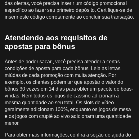
das ofertas, você precisa inserir um código promocional
específico ao fazer seu primeiro depósito. Certifique-se de
inserir este código corretamente ao concluir sua transação.
Atendendo aos requisitos de
apostas para bônus
Antes de poder sacar , você precisa atender a certas
condições de aposta para cada bônus. Leia as letras
miúdas de cada promoção com muita atenção. Por
exemplo, os clientes podem ter que apostar o valor do
bônus 30 vezes em 14 dias para obter um pacote de boas-
vindas. Nem todos os jogos de cassino adicionam a
mesma quantidade ao seu total. Os slots de vídeo
geralmente adicionam 100%, enquanto os jogos de mesa
e os jogos com crupiê ao vivo adicionam uma quantidade
menor.
Para obter mais informações, confira a seção de ajuda do