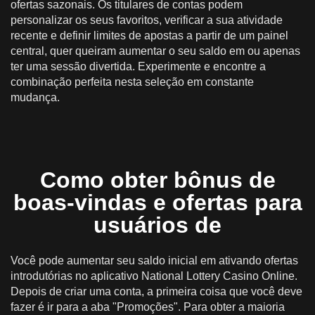
ofertas sazonais. Os titulares de contas podem
personalizar os seus favoritos, verificar a sua atividade
recente e definir limites de apostas a partir de um painel
central, quer queiram aumentar o seu saldo em ou apenas
ter uma sessão divertida. Experimente e encontre a
combinação perfeita nesta seleção em constante
mudança.
Como obter bônus de
boas-vindas e ofertas para
usuários de
Você pode aumentar seu saldo inicial em ativando ofertas
introdutórias no aplicativo National Lottery Casino Online.
Depois de criar uma conta, a primeira coisa que você deve
fazer é ir para a aba "Promoções". Para obter a maioria