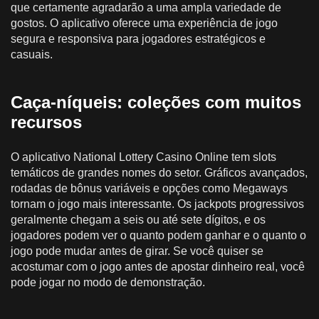
que certamente agradarão a uma ampla variedade de
gostos. O aplicativo oferece uma experiência de jogo
segura e responsiva para jogadores estratégicos e
casuais.
Caça-níqueis: coleções com muitos
recursos
O aplicativo National Lottery Casino Online tem slots
temáticos de grandes nomes do setor. Gráficos avançados,
rodadas de bônus variáveis e opções como Megaways
tornam o jogo mais interessante. Os jackpots progressivos
geralmente chegam a seis ou até sete dígitos, e os
jogadores podem ver o quanto podem ganhar e o quanto o
jogo pode mudar antes de girar. Se você quiser se
acostumar com o jogo antes de apostar dinheiro real, você
pode jogar no modo de demonstração.