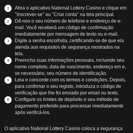
Abra o aplicativo National Lottery Casino e clique em
"Inscrever-se" ou "Criar conta" na tela principal.
Dê-nos o seu número de telefone e endereço de e-
mail. Você receberá um código de confirmação
imediatamente por mensagem de texto ou e-mail.
Digite a senha escolhida, certificando-se de que ela
atenda aos requisitos de segurança mostrados na
tela.
Preencha suas informações pessoais, incluindo seu
nome completo, data de nascimento, endereço em e,
se necessário, seu número de identificação.
Leia e concorde com os termos e condições. Depois,
para confirmar o seu registo, introduza o código de
verificação que lhe foi enviado por email ou texto.
Configure os limites de depósito e seu método de
pagamento preferido para processar imediatamente
após verificá-los.
O aplicativo National Lottery Casino coloca a segurança