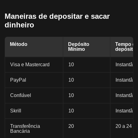
Maneiras de depositar e sacar
dinheiro
Método
Depósito
Tempo de
Mínimo
depósito (
Visa e Mastercard
10
Instantân
PayPal
10
Instantân
Confiável
10
Instantân
Skrill
10
Instantân
Transferência
20
20 a 24 h
Bancária