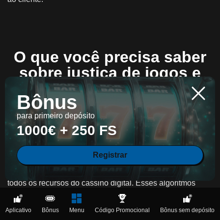
O que você precisa saber
sobre justiça de jogos e
geradores de números
Bônus
aleatórios
para primeiro depósito
1000€ + 250 FS
Os usuários que desejam ter certeza dos resultados de
cada rodada, sorteio de cartas ou seleção de números no
aplicativo National Lottery Casino Online priorizam garantir
Registrar
que o jogo seja justo e claro. Geradores de números
aleatórios (RNGs) são regras muito rígidas que controlam
todos os recursos do cassino digital. Esses algoritmos
matemáticos avançados garantem que os resultados
sejam obtidos por conta própria e não possam ser
Aplicativo
Bônus
Menu
Código Promocional
Bônus sem depósito
adivinhados ou alterados por jogadores, operadores ou