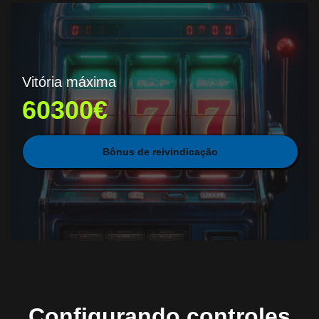
Vitória máxima
60300€
Bônus de reivindicação
Configurando controles