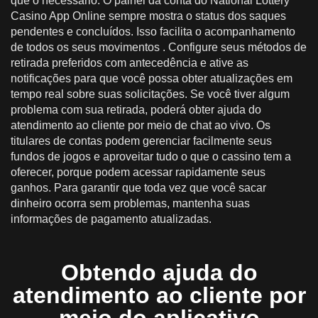
que o necessário. O painel da conta do National Lottery
Casino App Online sempre mostra o status dos saques
pendentes e concluídos. Isso facilita o acompanhamento
de todos os seus movimentos . Configure seus métodos de
retirada preferidos com antecedência e ative as
notificações para que você possa obter atualizações em
tempo real sobre suas solicitações. Se você tiver algum
problema com sua retirada, poderá obter ajuda do
atendimento ao cliente por meio de chat ao vivo. Os
titulares de contas podem gerenciar facilmente seus
fundos de jogos e aproveitar tudo o que o cassino tem a
oferecer, porque podem acessar rapidamente seus
ganhos. Para garantir que toda vez que você sacar
dinheiro ocorra sem problemas, mantenha suas
informações de pagamento atualizadas.
Obtendo ajuda do
atendimento ao cliente por