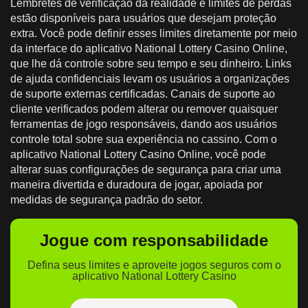
Lembretes de verificação da realidade e limites de perdas
estão disponíveis para usuários que desejam proteção
extra. Você pode definir esses limites diretamente por meio
da interface do aplicativo National Lottery Casino Online,
que lhe dá controle sobre seu tempo e seu dinheiro. Links
de ajuda confidenciais levam os usuários a organizações
de suporte externas certificadas. Canais de suporte ao
cliente verificados podem alterar ou remover quaisquer
ferramentas de jogo responsáveis, dando aos usuários
controle total sobre sua experiência no cassino. Com o
aplicativo National Lottery Casino Online, você pode
alterar suas configurações de segurança para criar uma
maneira divertida e duradoura de jogar, apoiada por
medidas de segurança padrão do setor.
Jogue com responsabilidade
Defina seus limites e aproveite jogos seguros com o
aplicativo National Lottery Casino