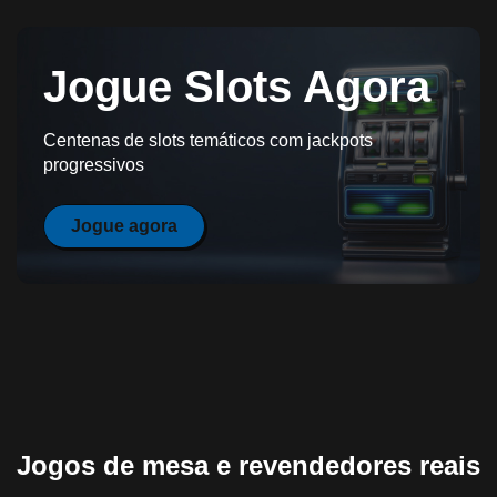
Jogue Slots Agora
Centenas de slots temáticos com jackpots
progressivos
Jogue agora
Jogos de mesa e revendedores reais