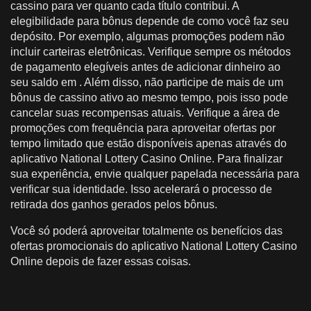
cassino para ver quanto cada título contribui. A
elegibilidade para bônus depende de como você faz seu
depósito. Por exemplo, algumas promoções podem não
incluir carteiras eletrônicas. Verifique sempre os métodos
de pagamento elegíveis antes de adicionar dinheiro ao
seu saldo em . Além disso, não participe de mais de um
bônus de cassino ativo ao mesmo tempo, pois isso pode
cancelar suas recompensas atuais. Verifique a área de
promoções com frequência para aproveitar ofertas por
tempo limitado que estão disponíveis apenas através do
aplicativo National Lottery Casino Online. Para finalizar
sua experiência, envie qualquer papelada necessária para
verificar sua identidade. Isso acelerará o processo de
retirada dos ganhos gerados pelos bônus.
Você só poderá aproveitar totalmente os benefícios das
ofertas promocionais do aplicativo National Lottery Casino
Online depois de fazer essas coisas.