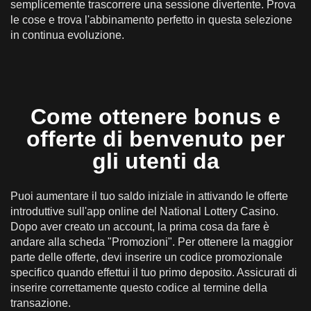
semplicemente trascorrere una sessione divertente. Prova
le cose e trova l'abbinamento perfetto in questa selezione
in continua evoluzione.
Come ottenere bonus e
offerte di benvenuto per
gli utenti da
Puoi aumentare il tuo saldo iniziale in attivando le offerte
introduttive sull'app online del National Lottery Casino.
Dopo aver creato un account, la prima cosa da fare è
andare alla scheda "Promozioni". Per ottenere la maggior
parte delle offerte, devi inserire un codice promozionale
specifico quando effettui il tuo primo deposito. Assicurati di
inserire correttamente questo codice al termine della
transazione.