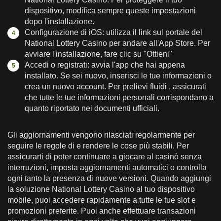
dispositivo, modifica sempre queste impostazioni
dopo l'installazione.
Configurazione di iOS: utilizza il link sul portale del
National Lottery Casino per andare all'App Store. Per
avviare l'installazione, fare clic su "Ottieni"
Accedi o registrati: avvia l'app che hai appena
installato. Se sei nuovo, inserisci le tue informazioni o
crea un nuovo account. Per prelievi fluidi , assicurati
che tutte le tue informazioni personali corrispondano a
quanto riportato nei documenti ufficiali.
Gli aggiornamenti vengono rilasciati regolarmente per
seguire le regole di e rendere le cose più stabili. Per
assicurarti di poter continuare a giocare al casinò senza
interruzioni, imposta aggiornamenti automatici o controlla
ogni tanto la presenza di nuove versioni. Quando aggiungi
la soluzione National Lottery Casino al tuo dispositivo
mobile, puoi accedere rapidamente a tutte le tue slot e
promozioni preferite. Puoi anche effettuare transazioni