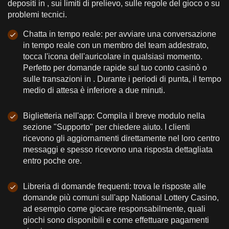
depositi in , sui limiti di prelievo, sulle regole del gioco o su
problemi tecnici.
Chatta in tempo reale: per avviare una conversazione
in tempo reale con un membro del team addestrato,
tocca l'icona dell'auricolare in qualsiasi momento.
Perfetto per domande rapide sul tuo conto casinò o
sulle transazioni in . Durante i periodi di punta, il tempo
medio di attesa è inferiore a due minuti.
Biglietteria nell'app: Compila il breve modulo nella
sezione "Supporto" per chiedere aiuto. I clienti
ricevono gli aggiornamenti direttamente nel loro centro
messaggi e spesso ricevono una risposta dettagliata
entro poche ore.
Libreria di domande frequenti: trova le risposte alle
domande più comuni sull'app National Lottery Casino,
ad esempio come giocare responsabilmente, quali
giochi sono disponibili e come effettuare pagamenti