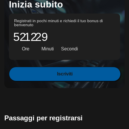
Inizia subito
Registrati in pochi minuti e richiedi il tuo bonus di
benvenuto
52
12
28
Ore
Minuti
Secondi
Iscriviti
Passaggi per registrarsi