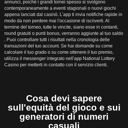
annunci, poiché i grandi tornei spesso si svolgono
contemporaneamente a eventi stagionali o nuovi giochi
appena lanciati dal casinò. L'app ti invia notifiche rapide in
modo da non perdere mai l'occasione di iscriverti. Al
termine del torneo, tutte le vincite, siano esse in contanti,
round gratuiti o punti bonus, verranno aggiunte al tuo saldo
. Puoi controllare tutti i risultati nella cronologia delle
transazioni del tuo account. Se hai domande su come
calcolare il tuo grado o su come ottenere il tuo premio,
utilizza il messenger integrato nell'app National Lottery
Casino per metterti in contatto con il servizio clienti.
Cosa devi sapere
sull'equità del gioco e sui
generatori di numeri
casuali