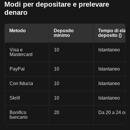
Modi per depositare e prelevare
denaro
Metodo
Deposito
Tempo di elab
minimo
deposito ()
Visa e
10
Istantaneo
Mastercard
PayPal
10
Istantaneo
Con fiducia
10
Istantaneo
Skrill
10
Istantaneo
Bonifico
20
Da 20 a 24 ore
bancario