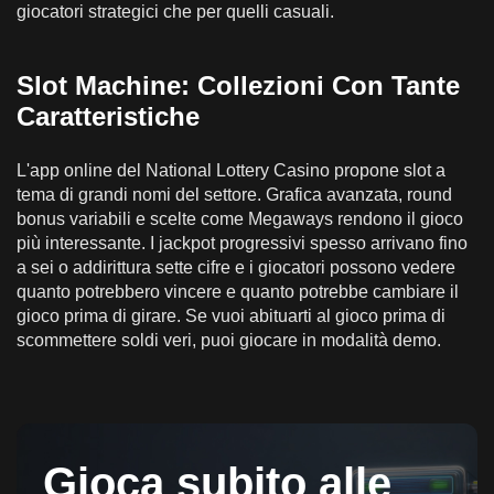
giocatori strategici che per quelli casuali.
Slot Machine: Collezioni Con Tante
Caratteristiche
L'app online del National Lottery Casino propone slot a
tema di grandi nomi del settore. Grafica avanzata, round
bonus variabili e scelte come Megaways rendono il gioco
più interessante. I jackpot progressivi spesso arrivano fino
a sei o addirittura sette cifre e i giocatori possono vedere
quanto potrebbero vincere e quanto potrebbe cambiare il
gioco prima di girare. Se vuoi abituarti al gioco prima di
scommettere soldi veri, puoi giocare in modalità demo.
Gioca subito alle