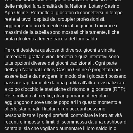
delle migliori funzionalità della National Lottery Casino
App Online. Permette ai giocatori di connettersi in tempo
reale ai tavoli ospitati dai croupier professionisti,
aggiungendo un elemento social ai giochi. I minimi e i
massimi della tabella sono mostrati chiaramente, il che
aiuta gli utenti a tenere traccia del loro saldo .
Per chi desidera qualcosa di diverso, giochi a vincita
immediata, gratta e vinci frenetici e quiz interattivi sono
tutte opzioni diverse dai giochi tradizionali. Ogni parte
dell'app National Lottery Casino Online è progettata per
essere facile da navigare, in modo che i giocatori possano
passare rapidamente da una partita all'altra o visualizzare
a colpo d'occhio le statistiche di ritorno al giocatore (RTP).
Per sfruttarlo al meglio, gli aggiornamenti regolari
aggiungono nuove uscite popolari in questo momento e
offerte stagionali. I titolari di un account possono
personalizzare i propri preferiti, controllare le loro attività
recenti e impostare limiti di scommessa da una dashboard
centrale, sia che vogliano aumentare il loro saldo in o