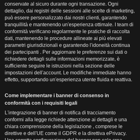
conservate al sicuro durante ogni transazione. Ogni
dettaglio, dai registri delle sessioni alle scelte di marketing,
può essere personalizzato dai nostri clienti, garantendo
tranquillità e mantenendo un'esperienza ottimale. I team di
conformità verificano regolarmente le pratiche di raccolta
dati, mantenendo le procedure allineate ai più elevati
parametri giurisdizionali e garantendo l'idoneità continua
dei partecipanti . Per aggiornare le preferenze sui dati o
richiedere dettagli sulle informazioni memorizzate, è
sufficiente seguire le istruzioni nella sezione delle
impostazioni dell'account. Le modifiche immediate hanno
effetto, supportando un'esperienza utente fluida e reattiva.
Come implementare i banner di consenso in
conformità con i requisiti legali
L'integrazione di banner di notifica di tracciamento
conformi alla legge richiede attenzione ai dettagli e una
chiara comprensione della legislazione , comprese le
direttive e dell'UE come il GDPR e la direttiva ePrivacy.