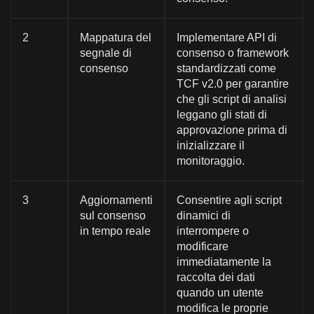
2
Mappatura del
Implementare API di
segnale di
consenso o framework
consenso
standardizzati come
TCF v2.0 per garantire
che gli script di analisi
leggano gli stati di
approvazione prima di
inizializzare il
monitoraggio.
3
Aggiornamenti
Consentire agli script
sul consenso
dinamici di
in tempo reale
interrompere o
modificare
immediatamente la
raccolta dei dati
quando un utente
modifica le proprie