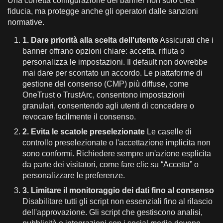
Una corretta configurazione del banner non solo crea
fiducia, ma protegge anche gli operatori dalle sanzioni
normative.
1. Dare priorità alla scelta dell'utente
Assicurati che i
banner offrano opzioni chiare: accetta, rifiuta o
personalizza le impostazioni. Il default non dovrebbe
mai dare per scontato un accordo. Le piattaforme di
gestione del consenso (CMP) più diffuse, come
OneTrust o TrustArc, consentono impostazioni
granulari, consentendo agli utenti di concedere o
revocare facilmente il consenso.
2. Evita le scatole preselezionate
Le caselle di
controllo preselezionate o l'accettazione implicita non
sono conformi. Richiedere sempre un'azione esplicita
da parte dei visitatori, come fare clic su “Accetta” o
personalizzare le preferenze.
3. Limitare il monitoraggio dei dati fino al consenso
Disabilitare tutti gli script non essenziali fino al rilascio
dell'approvazione. Gli script che gestiscono analisi,