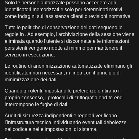
Solo le persone autorizzate possono accedere agli
identificatori memorizzati e solo per determinati motivi,
come indagini sull'assistenza clienti o revisioni normative.
Tutte le politiche di conservazione dei dati seguono le
regole in . Ad esempio, l'archiviazione della sessione viene
eliminata quando l'utente si disconnette e le informazioni
persistenti vengono ridotte al minimo per mantenere il
servizio in esecuzione.
Le routine di anonimizzazione automatizzate eliminano gli
identificatori non necessari, in linea con il principio di
minimizzazione dei dati.
Quando gli utenti impostano le preferenze o ritirano il
proprio consenso, i protocolli di crittografia end-to-end
interrompono le fughe di dati.
Audit di sicurezza indipendenti e regolari verificano
l'infrastruttura tecnica individuando eventuali debolezze
nel codice e nelle impostazioni di sistema.