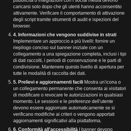
pubblicità o integrazioni con i social media devono
caricarsi solo dopo che gli utenti hanno acconsentito
attivamente. Verificare il comportamento di attivazione
degli script tramite strumenti di audit e ispezioni del
browser.
4. Informazioni che vengono suddivise in strati
Implementare un approccio a più livelli: fornire un
riepilogo conciso sul banner iniziale con un
collegamento a una spiegazione completa, inclusi i tipi
di dati raccolti, i periodi di conservazione e le parti di
condivisione. Mantenere questo livello di apertura per
tutte le modalità di raccolta dei dati.
5. Prelievi e aggiornamenti facili
Mostra un'icona o
un collegamento permanente che consenta ai visitatori
di modificare o revocare le autorizzazioni in qualsiasi
momento. Le sessioni e le preferenze dell'utente
devono essere aggiornate automaticamente se si
verificano modifiche ai criteri o vengono apportati
aggiornamenti significativi alla piattaforma.
6. Conformità all'accessibilità
I banner devono