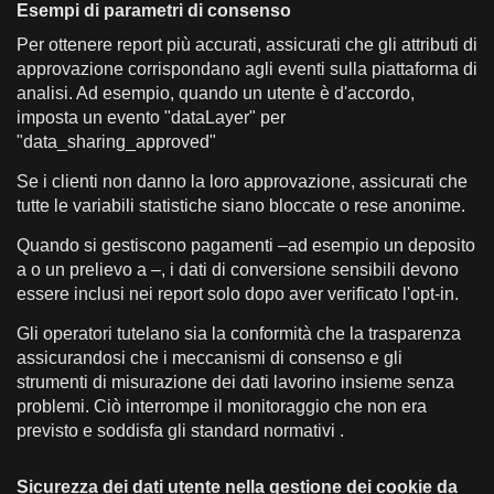
Esempi di parametri di consenso
Per ottenere report più accurati, assicurati che gli attributi di
approvazione corrispondano agli eventi sulla piattaforma di
analisi. Ad esempio, quando un utente è d'accordo,
imposta un evento "dataLayer" per
"data_sharing_approved"
Se i clienti non danno la loro approvazione, assicurati che
tutte le variabili statistiche siano bloccate o rese anonime.
Quando si gestiscono pagamenti –ad esempio un deposito
a o un prelievo a –, i dati di conversione sensibili devono
essere inclusi nei report solo dopo aver verificato l'opt-in.
Gli operatori tutelano sia la conformità che la trasparenza
assicurandosi che i meccanismi di consenso e gli
strumenti di misurazione dei dati lavorino insieme senza
problemi. Ciò interrompe il monitoraggio che non era
previsto e soddisfa gli standard normativi .
Sicurezza dei dati utente nella gestione dei cookie da