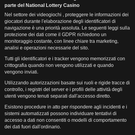
parte del National Lottery Casino
Nel settore dei videogiochi , proteggere le informazioni dei
giocatori durante l'elaborazione degli identificatori di
navigazione è una priorità assoluta. Le seguenti leggi sulla
protezione dei dati come il GDPR richiedono un
monitoraggio costante, con linee chiare tra marketing,
analisi e operazioni necessarie del sito.
Tutti gli identificatori e i tracker vengono memorizzati con
crittografia quando non vengono utilizzati e quando
vengono inviati.
Utilizzando autorizzazioni basate sui ruoli e rigide tracce di
controllo, i registri del server e i profili delle attività degli
utenti vengono tenuti separati dall'accesso diretto.
Esistono procedure in atto per rispondere agli incidenti e i
sistemi automatizzati possono individuare tentativi di
accesso a dati non consentiti o modelli di comportamento
dei dati fuori dall'ordinario.