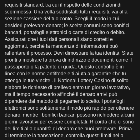
requisiti standard, tra cui il rispetto delle condizioni di
scommessa. Una volta soddisfatti tutti i requisiti, vai alla
sezione cassiere del tuo conto. Scegli il modo in cui
desideri prelevare denaro; le scelte comuni sono bonifici
bancari, portafogli elettronici o carte di credito o debito.
Assicurati che i tuoi dati personali siano corretti e
aggiornati, perché la mancanza di informazioni può
rallentare il processo. Devi dimostrare la tua identità. Siate
pronti a mostrare la prova di indirizzo e documenti come il
passaporto o la patente di guida. Questo controllo è in
linea con le norme antifrode e ti aiuta a garantire che tu
ottenga le tue vincite . Il National Lottery Casino di solito
elabora le richieste di prelievo entro un giorno lavorativo,
ma il tempo necessario affinché il denaro arrivi può
dipendere dal metodo di pagamento scelto. I portafogli
elettronici sono solitamente il modo più rapido per ottenere
denaro, mentre i bonifici bancari possono richiedere alcuni
giorni lavorativi per essere completati. Ricorda che ci sono
dei limiti alla quantità di denaro che puoi prelevare. Prima
di terminare la transazione, controlla questi limiti nella