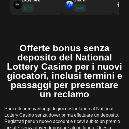
Lady Irea
Girardi
G
Termini e condizioni importanti per il bonus
117€
346€
Motivi comuni per cui un bonus potrebbe non
essere accreditato
Problemi comuni che fanno sì che i bonus non
vengano visualizzati
Altri suggerimenti
Offerte bonus senza
Uno sguardo a cosa ha da offrire il National
deposito del National
Lottery Casino rispetto ai suoi concorrenti
Lottery Casino per i nuovi
Come ottenere il massimo dalla tua offerta senza
giocatori, inclusi termini e
deposito
passaggi per presentare
un reclamo
Puoi ottenere vantaggi di gioco istantaneo al National
Lottery Casino senza dover prima effettuare un deposito.
Registrati per un nuovo account e ricevi subito un premio
iniziale, senza dover depositare alcun fondo. Questa