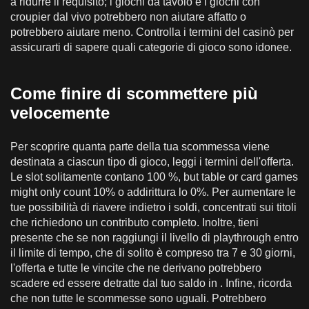
a ridurre il requisito; i giochi da tavolo e i giochi con
croupier dal vivo potrebbero non aiutare affatto o
potrebbero aiutare meno. Controlla i termini del casinò per
assicurarti di sapere quali categorie di gioco sono idonee.
Come finire di scommettere più
velocemente
Per scoprire quanta parte della tua scommessa viene
destinata a ciascun tipo di gioco, leggi i termini dell'offerta.
Le slot solitamente contano 100 %, but table or card games
might only count 10% o addirittura lo 0%. Per aumentare le
tue possibilità di riavere indietro i soldi, concentrati sui titoli
che richiedono un contributo completo. Inoltre, tieni
presente che se non raggiungi il livello di playthrough entro
il limite di tempo, che di solito è compreso tra 7 e 30 giorni,
l'offerta e tutte le vincite che ne derivano potrebbero
scadere ed essere detratte dal tuo saldo in . Infine, ricorda
che non tutte le scommesse sono uguali. Potrebbero