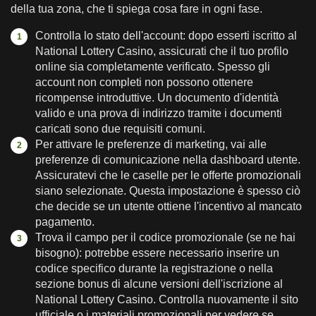
della tua zona, che ti spiega cosa fare in ogni fase.
Controlla lo stato dell'account: dopo esserti iscritto al
National Lottery Casino, assicurati che il tuo profilo
online sia completamente verificato. Spesso gli
account non completi non possono ottenere
ricompense introduttive. Un documento d'identità
valido e una prova di indirizzo tramite i documenti
caricati sono due requisiti comuni.
Per attivare le preferenze di marketing, vai alle
preferenze di comunicazione nella dashboard utente.
Assicuratevi che le caselle per le offerte promozionali
siano selezionate. Questa impostazione è spesso ciò
che decide se un utente ottiene l'incentivo al mancato
pagamento.
Trova il campo per il codice promozionale (se ne hai
bisogno): potrebbe essere necessario inserire un
codice specifico durante la registrazione o nella
sezione bonus di alcune versioni dell'iscrizione al
National Lottery Casino. Controlla nuovamente il sito
ufficiale o i materiali promozionali per vedere se