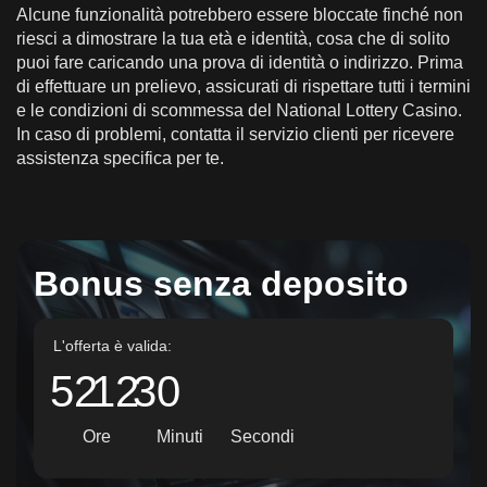
Alcune funzionalità potrebbero essere bloccate finché non
riesci a dimostrare la tua età e identità, cosa che di solito
puoi fare caricando una prova di identità o indirizzo. Prima
di effettuare un prelievo, assicurati di rispettare tutti i termini
e le condizioni di scommessa del National Lottery Casino.
In caso di problemi, contatta il servizio clienti per ricevere
assistenza specifica per te.
Bonus senza deposito
L'offerta è valida:
52
12
28
Ore
Minuti
Secondi