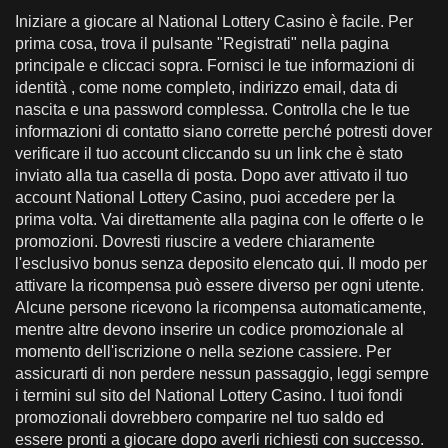
Iniziare a giocare al National Lottery Casino è facile. Per
prima cosa, trova il pulsante "Registrati" nella pagina
principale e cliccaci sopra. Fornisci le tue informazioni di
identità , come nome completo, indirizzo email, data di
nascita e una password complessa. Controlla che le tue
informazioni di contatto siano corrette perché potresti dover
verificare il tuo account cliccando su un link che è stato
inviato alla tua casella di posta. Dopo aver attivato il tuo
account National Lottery Casino, puoi accedere per la
prima volta. Vai direttamente alla pagina con le offerte o le
promozioni. Dovresti riuscire a vedere chiaramente
l'esclusivo bonus senza deposito elencato qui. Il modo per
attivare la ricompensa può essere diverso per ogni utente.
Alcune persone ricevono la ricompensa automaticamente,
mentre altre devono inserire un codice promozionale al
momento dell'iscrizione o nella sezione cassiere. Per
assicurarti di non perdere nessun passaggio, leggi sempre
i termini sul sito del National Lottery Casino. I tuoi fondi
promozionali dovrebbero comparire nel tuo saldo ed
essere pronti a giocare dopo averli richiesti con successo.