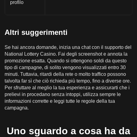
profilo
Altri suggerimenti
Se hai ancora domande, inizia una chat con il supporto del
National Lottery Casino. Fai degli screenshot e annota la
promozione esatta. Quando si ottengono soldi da questo
tipo di campagne, di solito vengono visualizzati entro 30
minuti. Tuttavia, ritardi della rete o molto traffico possono
talvolta far sì che ciò richieda più tempo, fino a diverse ore.
Per sfruttare al meglio la tua esperienza e assicurarti che i
prelievi in procedano senza intoppi, utilizza sempre le
informazioni corrette e leggi tutte le regole della tua
campagna.
Uno sguardo a cosa ha da