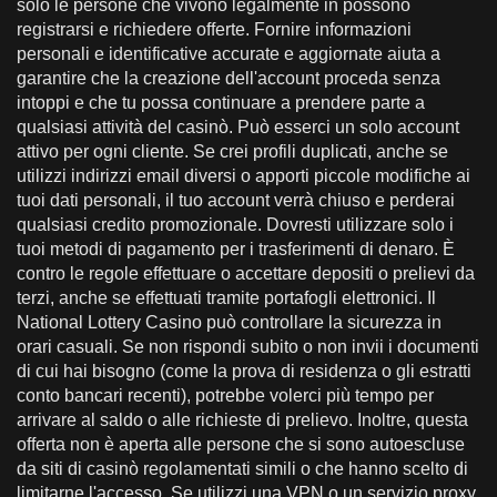
solo le persone che vivono legalmente in possono
registrarsi e richiedere offerte. Fornire informazioni
personali e identificative accurate e aggiornate aiuta a
garantire che la creazione dell'account proceda senza
intoppi e che tu possa continuare a prendere parte a
qualsiasi attività del casinò. Può esserci un solo account
attivo per ogni cliente. Se crei profili duplicati, anche se
utilizzi indirizzi email diversi o apporti piccole modifiche ai
tuoi dati personali, il tuo account verrà chiuso e perderai
qualsiasi credito promozionale. Dovresti utilizzare solo i
tuoi metodi di pagamento per i trasferimenti di denaro. È
contro le regole effettuare o accettare depositi o prelievi da
terzi, anche se effettuati tramite portafogli elettronici. Il
National Lottery Casino può controllare la sicurezza in
orari casuali. Se non rispondi subito o non invii i documenti
di cui hai bisogno (come la prova di residenza o gli estratti
conto bancari recenti), potrebbe volerci più tempo per
arrivare al saldo o alle richieste di prelievo. Inoltre, questa
offerta non è aperta alle persone che si sono autoescluse
da siti di casinò regolamentati simili o che hanno scelto di
limitarne l'accesso. Se utilizzi una VPN o un servizio proxy