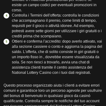
esiste un campo codici per eventuali promozioni in
corso.
Controlla i Termini dell'offerta: controlla le condizioni
che accompagnano il premio, come limiti di tempo,
requisiti per il gioco o attività idonee. Ad esempio,
potresti avere sette giorni per utilizzare i giri gratuiti o i
crediti prima che scompaiano.
Ottieni e conferma l'accredito: dopo averlo attivato, vai
alla sezione cassiere o conto e aggiorna la pagina del
saldo. L'offerta, che di solito consiste in giri gratuiti o
un importo fisso in , dovrebbe essere visualizzata da
sola. Se non riesci a trovarlo, avvia una chat di
assistenza clienti tramite il centro assistenza del
National Lottery Casino con i tuoi dati registrati.
Questo processo organizzato aiuta i clienti a evitare errori
comuni e garantisce loro un percorso agevole per usufruire
del bonus di benvenuto in qualsiasi gioco da casinò
qualificante. Controlla sempre le notifiche del tuo account