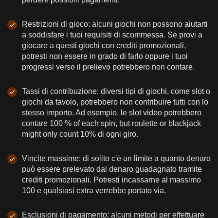
Restrizioni di gioco: alcuni giochi non possono aiutarti
a soddisfare i tuoi requisiti di scommessa. Se provi a
giocare a questi giochi con crediti promozionali,
potresti non essere in grado di farlo oppure i tuoi
progressi verso il prelievo potrebbero non contare.
Tassi di contribuzione: diversi tipi di giochi, come slot o
giochi da tavolo, potrebbero non contribuire tutti con lo
stesso importo. Ad esempio, le slot video potrebbero
contare 100 % of each spin, but roulette or blackjack
might only count 10% di ogni giro.
Vincite massime: di solito c'è un limite a quanto denaro
può essere prelevato dal denaro guadagnato tramite
crediti promozionali. Potresti incassarne al massimo
100 e qualsiasi extra verrebbe portato via.
Esclusioni di pagamento: alcuni metodi per effettuare