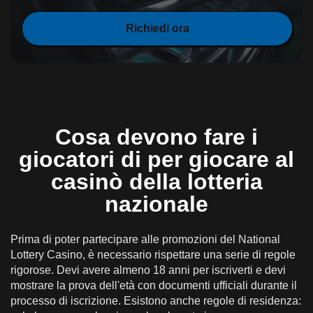
Richiedi ora
Cosa devono fare i
giocatori di per giocare al
casinò della lotteria
nazionale
Prima di poter partecipare alle promozioni del National
Lottery Casino, è necessario rispettare una serie di regole
rigorose. Devi avere almeno 18 anni per iscriverti e devi
mostrare la prova dell'età con documenti ufficiali durante il
processo di iscrizione. Esistono anche regole di residenza: