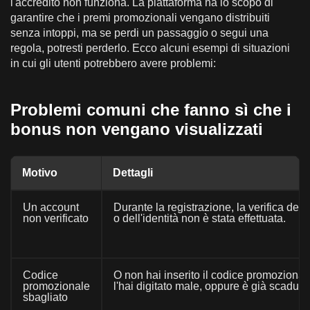
l'accredito non funziona. La piattaforma ha lo scopo di
garantire che i premi promozionali vengano distribuiti
senza intoppi, ma se perdi un passaggio o segui una
regola, potresti perderlo. Ecco alcuni esempi di situazioni
in cui gli utenti potrebbero avere problemi:
Problemi comuni che fanno sì che i
bonus non vengano visualizzati
Motivo
Dettagli
Un account
Durante la registrazione, la verifica dell'
non verificato
o dell'identità non è stata effettuata.
Codice
O non hai inserito il codice promozional
promozionale
l'hai digitato male, oppure è già scaduto
sbagliato